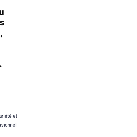
u
rs
,
.
ariété et
asionnel