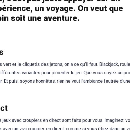
périence, un voyage. On veut que
in soit une aventure.
s
vert et le cliquetis des jetons, on a ce qu’il faut. Blackjack, roule
différentes variantes pour pimenter le jeu. Que vous soyez un pro
. Et puis, soyons honnêtes, rien ne vaut l’ambiance feutrée d’une
ct
jeux avec croupiers en direct sont faits pour vous. Imaginez: v
 avec un vrai croupier, en direct, comme si vous étiez dans un vr