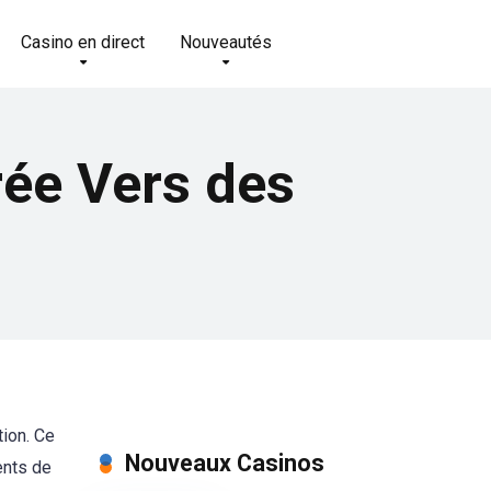
Casino en direct
Nouveautés
rée Vers des
tion. Ce
Nouveaux Casinos
ents de