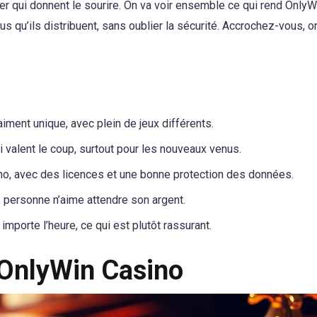
er qui donnent le sourire. On va voir ensemble ce qui rend OnlyW
us qu’ils distribuent, sans oublier la sécurité. Accrochez-vous, o
iment unique, avec plein de jeux différents.
 valent le coup, surtout pour les nouveaux venus.
ino, avec des licences et une bonne protection des données.
, personne n’aime attendre son argent.
 importe l’heure, ce qui est plutôt rassurant.
 OnlyWin Casino