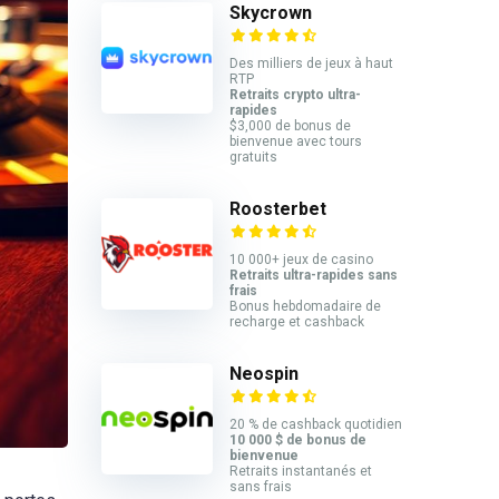
Skycrown
Des milliers de jeux à haut
RTP
Retraits crypto ultra-
rapides
$3,000 de bonus de
bienvenue avec tours
gratuits
Roosterbet
10 000+ jeux de casino
Retraits ultra-rapides sans
frais
Bonus hebdomadaire de
recharge et cashback
Neospin
20 % de cashback quotidien
10 000 $ de bonus de
bienvenue
Retraits instantanés et
sans frais