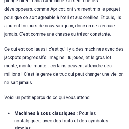
plonge direct dans l’ambiance. On sent que les
développeurs, comme Apricot, ont vraiment mis le paquet
pour que ce soit agréable à l’œil et aux oreilles. Et puis, ils
ajoutent toujours de nouveaux jeux, donc on ne s’ennuie
jamais. C’est comme une chasse au trésor constante.
Ce qui est cool aussi, c’est qu’il y a des machines avec des
jackpots progressifs. Imagine : tu joues, et le gros lot
monte, monte, monte… certains peuvent atteindre des
millions ! C’est le genre de truc qui peut changer une vie, on
ne sait jamais.
Voici un petit aperçu de ce qui vous attend :
Machines à sous classiques :
Pour les
nostalgiques, avec des fruits et des symboles
simples.