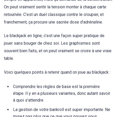
On peut vraiment sentir la tension monter à chaque carte
retournée. C’est un duel classique contre le croupier, et
franchement, ça procure une sacrée dose d’adrénaline.
Le blackjack en ligne, c’est une façon super pratique de
jouer sans bouger de chez soi. Les graphismes sont
souvent bien faits, et on peut vraiment se croire à une vraie
table.
Voici quelques points à retenir quand on joue au blackjack :
Comprendre les règles de base est la première
étape. Il y en a plusieurs variantes, donc autant savoir
à quoi s’attendre.
La gestion de votre bankroll est super importante. Ne
misez pas plus que ce que vous pouvez vous