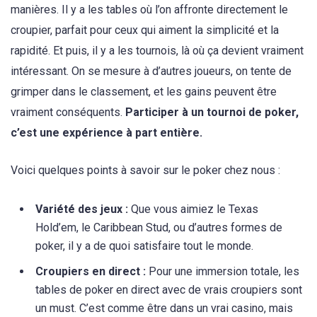
manières. Il y a les tables où l’on affronte directement le
croupier, parfait pour ceux qui aiment la simplicité et la
rapidité. Et puis, il y a les tournois, là où ça devient vraiment
intéressant. On se mesure à d’autres joueurs, on tente de
grimper dans le classement, et les gains peuvent être
vraiment conséquents.
Participer à un tournoi de poker,
c’est une expérience à part entière.
Voici quelques points à savoir sur le poker chez nous :
Variété des jeux :
Que vous aimiez le Texas
Hold’em, le Caribbean Stud, ou d’autres formes de
poker, il y a de quoi satisfaire tout le monde.
Croupiers en direct :
Pour une immersion totale, les
tables de poker en direct avec de vrais croupiers sont
un must. C’est comme être dans un vrai casino, mais