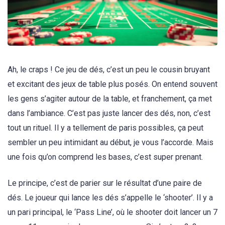
Ah, le craps ! Ce jeu de dés, c’est un peu le cousin bruyant
et excitant des jeux de table plus posés. On entend souvent
les gens s’agiter autour de la table, et franchement, ça met
dans l’ambiance. C’est pas juste lancer des dés, non, c’est
tout un rituel. Il y a tellement de paris possibles, ça peut
sembler un peu intimidant au début, je vous l’accorde. Mais
une fois qu’on comprend les bases, c’est super prenant.
Le principe, c’est de parier sur le résultat d’une paire de
dés. Le joueur qui lance les dés s’appelle le ‘shooter’. Il y a
un pari principal, le ‘Pass Line’, où le shooter doit lancer un 7