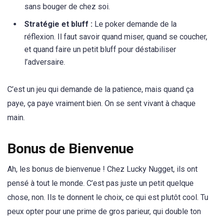
sans bouger de chez soi.
Stratégie et bluff :
Le poker demande de la
réflexion. Il faut savoir quand miser, quand se coucher,
et quand faire un petit bluff pour déstabiliser
l’adversaire.
C’est un jeu qui demande de la patience, mais quand ça
paye, ça paye vraiment bien. On se sent vivant à chaque
main.
Bonus de Bienvenue
Ah, les bonus de bienvenue ! Chez Lucky Nugget, ils ont
pensé à tout le monde. C’est pas juste un petit quelque
chose, non. Ils te donnent le choix, ce qui est plutôt cool. Tu
peux opter pour une prime de gros parieur, qui double ton