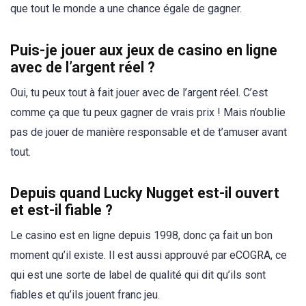
que tout le monde a une chance égale de gagner.
Puis-je jouer aux jeux de casino en ligne
avec de l’argent réel ?
Oui, tu peux tout à fait jouer avec de l’argent réel. C’est
comme ça que tu peux gagner de vrais prix ! Mais n’oublie
pas de jouer de manière responsable et de t’amuser avant
tout.
Depuis quand Lucky Nugget est-il ouvert
et est-il fiable ?
Le casino est en ligne depuis 1998, donc ça fait un bon
moment qu’il existe. Il est aussi approuvé par eCOGRA, ce
qui est une sorte de label de qualité qui dit qu’ils sont
fiables et qu’ils jouent franc jeu.