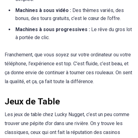
Machines à sous vidéo :
Des thèmes variés, des
bonus, des tours gratuits, c’est le cœur de l’offre.
Machines à sous progressives :
Le rêve du gros lot
à portée de clic.
Franchement, que vous soyez sur votre ordinateur ou votre
téléphone, l’expérience est top. C’est fluide, c’est beau, et
ça donne envie de continuer à tourner ces rouleaux. On sent
la qualité, et ça, ça fait toute la différence.
Jeux de Table
Les jeux de table chez Lucky Nugget, c’est un peu comme
trouver une pépite d’or dans une rivière. On y trouve les
classiques, ceux qui ont fait la réputation des casinos