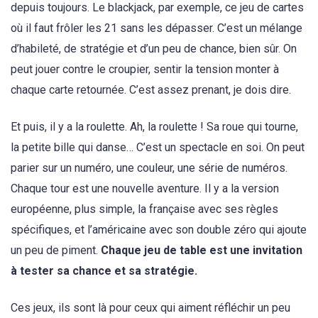
depuis toujours. Le blackjack, par exemple, ce jeu de cartes
où il faut frôler les 21 sans les dépasser. C’est un mélange
d’habileté, de stratégie et d’un peu de chance, bien sûr. On
peut jouer contre le croupier, sentir la tension monter à
chaque carte retournée. C’est assez prenant, je dois dire.
Et puis, il y a la roulette. Ah, la roulette ! Sa roue qui tourne,
la petite bille qui danse… C’est un spectacle en soi. On peut
parier sur un numéro, une couleur, une série de numéros.
Chaque tour est une nouvelle aventure. Il y a la version
européenne, plus simple, la française avec ses règles
spécifiques, et l’américaine avec son double zéro qui ajoute
un peu de piment.
Chaque jeu de table est une invitation
à tester sa chance et sa stratégie.
Ces jeux, ils sont là pour ceux qui aiment réfléchir un peu