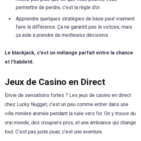
permettre de perdre, c’est la règle d’or.
Apprendre quelques stratégies de base peut vraiment
faire la différence. Ça ne garantit pas la victoire, mais
ça aide à prendre de meilleures décisions.
Le blackjack, c’est un mélange parfait entre la chance
et l’habileté.
Jeux de Casino en Direct
Envie de sensations fortes ? Les jeux de casino en direct
chez Lucky Nugget, c’est un peu comme entrer dans une
ville minière animée pendant la ruée vers l’or. On y trouve du
vrai monde, des croupiers pros, et une ambiance qui change
tout. C’est pas juste jouer, c’est une aventure.