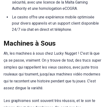
sécurité, avec une licence de la Malta Gaming
Authority et une homologation eCOGRA.
Le casino offre une expérience mobile optimisée
pour divers appareils et un support client disponible
24/7 via chat en direct et téléphone.
Machines à Sous
Ah, les machines à sous chez Lucky Nugget ! C’est là que
ça se passe, vraiment. On y trouve de tout, des trucs super
simples qui rappellent les vieux casinos, avec juste trois
rouleaux qui tournent, jusqu’aux machines vidéo modernes
qui te racontent une histoire pendant que tu joues. C’est
assez dingue la variété.
Les graphismes sont souvent très réussis, et le son te