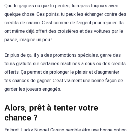
Que tu gagnes ou que tu perdes, tu repars toujours avec
quelque chose. Ces points, tu peux les échanger contre des
crédits de casino. C’est comme de l’argent pour rejouer. Ils
ont même déjà offert des croisières et des voitures par le
passé, imagine un peu !
En plus de ça, il y a des promotions spéciales, genre des
tours gratuits sur certaines machines à sous ou des crédits
offerts. Ça permet de prolonger le plaisir et d’augmenter
tes chances de gagner. C’est vraiment une bonne façon de
garder les joueurs engagés.
Alors, prêt à tenter votre
chance ?
En bref, Lucky Nugget Casino semble être une bonne option