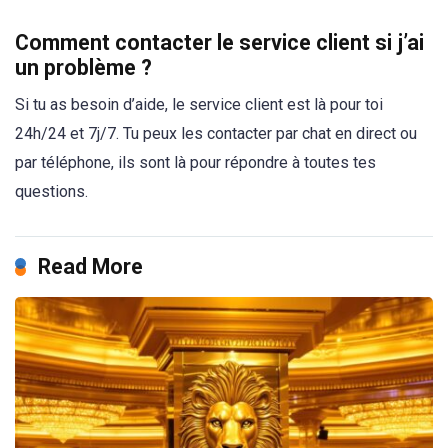
Comment contacter le service client si j’ai
un problème ?
Si tu as besoin d’aide, le service client est là pour toi
24h/24 et 7j/7. Tu peux les contacter par chat en direct ou
par téléphone, ils sont là pour répondre à toutes tes
questions.
Read More