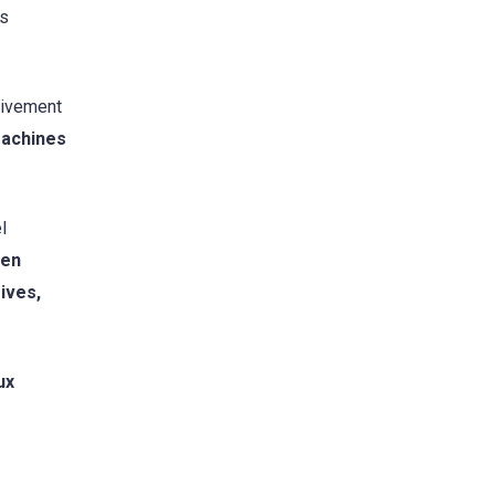
us
itivement
machines
l
 en
ives,
ux