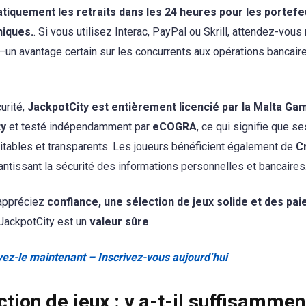
tiquement les retraits dans les 24 heures pour les portefeu
niques.
. Si vous utilisez Interac, PayPal ou Skrill, attendez-vous
—un avantage certain sur les concurrents aux opérations bancair
urité,
JackpotCity est entièrement licencié par la Malta Ga
ty
et testé indépendamment par
eCOGRA
, ce qui signifie que se
itables et transparents. Les joueurs bénéficient également de
C
rantissant la sécurité des informations personnelles et bancaires
 appréciez
confiance, une sélection de jeux solide et des pa
 JackpotCity est un
valeur sûre
.
ez-le maintenant – Inscrivez-vous aujourd’hui
ction de jeux : y a-t-il suffisammen