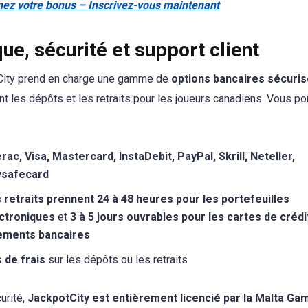
ez votre bonus – Inscrivez-vous maintenant
ue, sécurité et support client
City prend en charge une gamme de
options bancaires sécuri
ant les dépôts et les retraits pour les joueurs canadiens. Vous p
erac, Visa, Mastercard, InstaDebit, PayPal, Skrill, Neteller,
ysafecard
 retraits prennent 24 à 48 heures pour les portefeuilles
ctroniques
et
3 à 5 jours ouvrables pour les cartes de crédit
ements bancaires
 de frais
sur les dépôts ou les retraits
urité,
JackpotCity est entièrement licencié par la Malta Ga