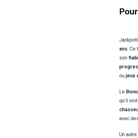
Pour
JackpotC
ans
. Ce 
son
fiab
progre
ou
jeux 
Le
Bonu
qu’il soi
chasseu
avec des
Un autre