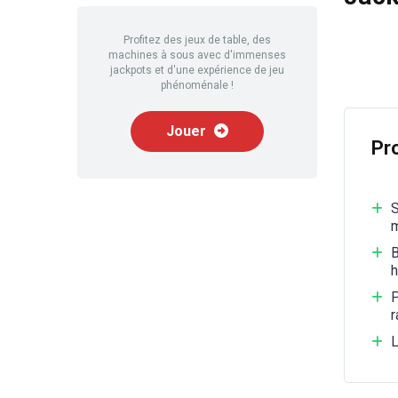
Profitez des jeux de table, des
machines à sous avec d'immenses
jackpots et d'une expérience de jeu
phénoménale !
Jouer
Pr
S
m
B
h
P
r
L