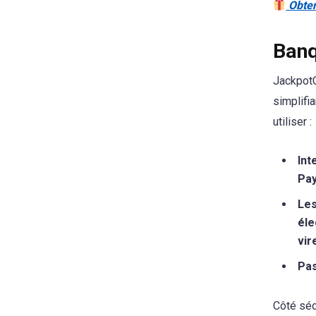
Obten
Banq
Jackpot
simplifi
utiliser :
Int
Pa
Les
éle
vir
Pas
Côté séc