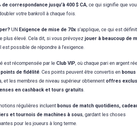
 de correspondance jusqu’à 400 $ CA
, ce qui signifie que vo
oubler votre bankroll à chaque fois.
aper?
UN
Exigence de mise de 70x
s’applique, ce qui est défin
le plus élevé. Cela dit, si vous prévoyez
jouer à beaucoup de 
 il est possible de répondre à l’exigence.
ité est récompensée par le
Club VIP
, où chaque pari en argent rée
e
points de fidélité
. Ces points peuvent être convertis en
bonus
s
, et les membres de niveau supérieur obtiennent
offres exclus
nses en cashback et tours gratuits
.
otions régulières incluent
bonus de match quotidiens, cadea
iers et tournois de machines à sous
, gardant les choses
antes pour les joueurs à long terme.