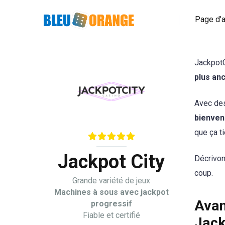
Page d’a
JackpotC
plus an
Avec des
bienven
que ça t
Jackpot City
Décrivons
coup.
Grande variété de jeux
Machines à sous avec jackpot
Avan
progressif
Fiable et certifié
Jack