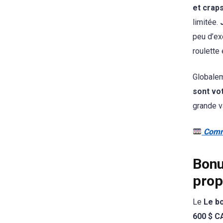
et crap
limitée.
peu d’ex
roulette 
Globalem
sont vo
grande va
Comme
Bonu
prop
Le
Le bo
600 $ C