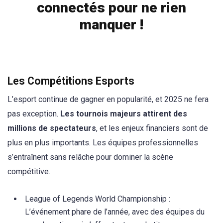
connectés pour ne rien
manquer !
Les Compétitions Esports
L’esport continue de gagner en popularité, et 2025 ne fera
pas exception.
Les tournois majeurs attirent des
millions de spectateurs
, et les enjeux financiers sont de
plus en plus importants. Les équipes professionnelles
s’entraînent sans relâche pour dominer la scène
compétitive.
League of Legends World Championship :
L’événement phare de l’année, avec des équipes du