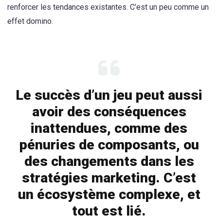
renforcer les tendances existantes. C’est un peu comme un
effet domino.
Le succès d’un jeu peut aussi
avoir des conséquences
inattendues, comme des
pénuries de composants, ou
des changements dans les
stratégies marketing. C’est
un écosystème complexe, et
tout est lié.