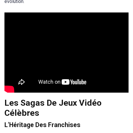
évolution.
Les Sagas De Jeux Vidéo
Célèbres
L’Héritage Des Franchises