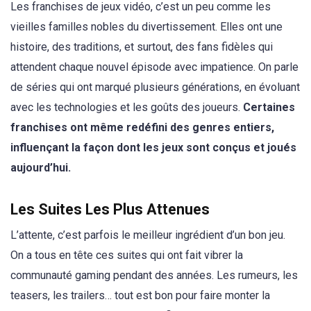
Les franchises de jeux vidéo, c’est un peu comme les
vieilles familles nobles du divertissement. Elles ont une
histoire, des traditions, et surtout, des fans fidèles qui
attendent chaque nouvel épisode avec impatience. On parle
de séries qui ont marqué plusieurs générations, en évoluant
avec les technologies et les goûts des joueurs.
Certaines
franchises ont même redéfini des genres entiers,
influençant la façon dont les jeux sont conçus et joués
aujourd’hui.
Les Suites Les Plus Attenues
L’attente, c’est parfois le meilleur ingrédient d’un bon jeu.
On a tous en tête ces suites qui ont fait vibrer la
communauté gaming pendant des années. Les rumeurs, les
teasers, les trailers… tout est bon pour faire monter la