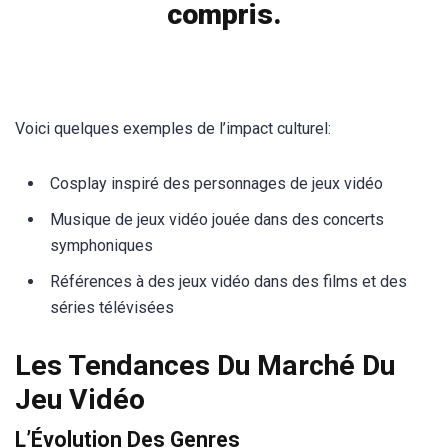
compris.
Voici quelques exemples de l’impact culturel:
Cosplay inspiré des personnages de jeux vidéo
Musique de jeux vidéo jouée dans des concerts
symphoniques
Références à des jeux vidéo dans des films et des
séries télévisées
Les Tendances Du Marché Du
Jeu Vidéo
L’Évolution Des Genres