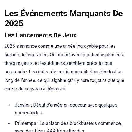
Les Événements Marquants De
2025
Les Lancements De Jeux
2025 s’annonce comme une année incroyable pour les
sorties de jeux vidéo. On attend avec impatience plusieurs
titres majeurs, et les éditeurs semblent prêts à nous
surprendre. Les dates de sortie sont échelonnées tout au
long de l’année, ce qui signifie qu’il y aura toujours quelque
chose de nouveau à découvrir.
Janvier : Début d’année en douceur avec quelques
sorties indés.
Printemps : La saison des blockbusters commence,
avec des titres AAA très attendus.