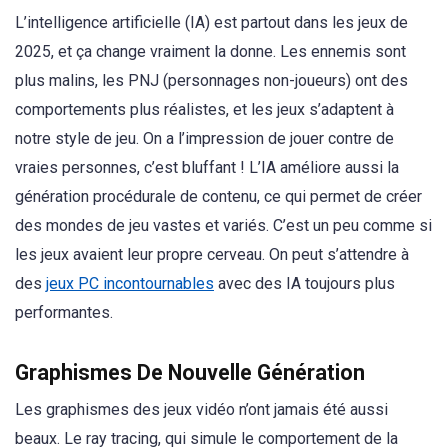
L’intelligence artificielle (IA) est partout dans les jeux de
2025, et ça change vraiment la donne. Les ennemis sont
plus malins, les PNJ (personnages non-joueurs) ont des
comportements plus réalistes, et les jeux s’adaptent à
notre style de jeu. On a l’impression de jouer contre de
vraies personnes, c’est bluffant ! L’IA améliore aussi la
génération procédurale de contenu, ce qui permet de créer
des mondes de jeu vastes et variés. C’est un peu comme si
les jeux avaient leur propre cerveau. On peut s’attendre à
des
jeux PC incontournables
avec des IA toujours plus
performantes.
Graphismes De Nouvelle Génération
Les graphismes des jeux vidéo n’ont jamais été aussi
beaux. Le ray tracing, qui simule le comportement de la