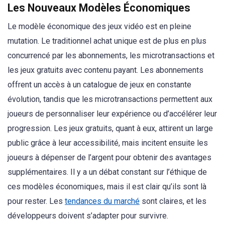
Les Nouveaux Modèles Économiques
Le modèle économique des jeux vidéo est en pleine
mutation. Le traditionnel achat unique est de plus en plus
concurrencé par les abonnements, les microtransactions et
les jeux gratuits avec contenu payant. Les abonnements
offrent un accès à un catalogue de jeux en constante
évolution, tandis que les microtransactions permettent aux
joueurs de personnaliser leur expérience ou d’accélérer leur
progression. Les jeux gratuits, quant à eux, attirent un large
public grâce à leur accessibilité, mais incitent ensuite les
joueurs à dépenser de l’argent pour obtenir des avantages
supplémentaires. Il y a un débat constant sur l’éthique de
ces modèles économiques, mais il est clair qu’ils sont là
pour rester. Les
tendances du marché
sont claires, et les
développeurs doivent s’adapter pour survivre.