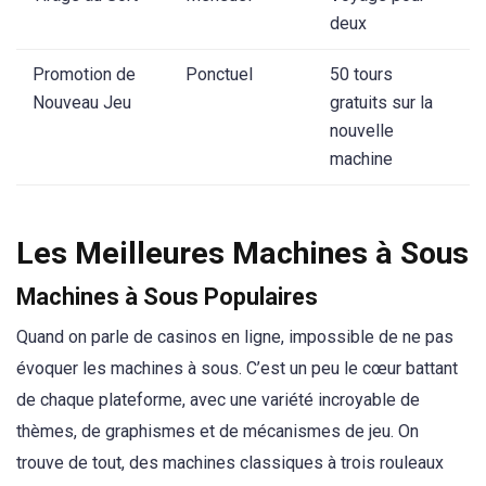
deux
Promotion de
Ponctuel
50 tours
Nouveau Jeu
gratuits sur la
nouvelle
machine
Les Meilleures Machines à Sous
Machines à Sous Populaires
Quand on parle de casinos en ligne, impossible de ne pas
évoquer les machines à sous. C’est un peu le cœur battant
de chaque plateforme, avec une variété incroyable de
thèmes, de graphismes et de mécanismes de jeu. On
trouve de tout, des machines classiques à trois rouleaux