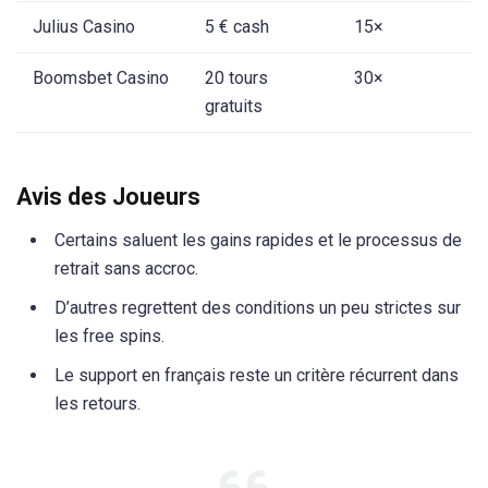
Julius Casino
5 € cash
15×
Boomsbet Casino
20 tours
30×
gratuits
Avis des Joueurs
Certains saluent les gains rapides et le processus de
retrait sans accroc.
D’autres regrettent des conditions un peu strictes sur
les free spins.
Le support en français reste un critère récurrent dans
les retours.