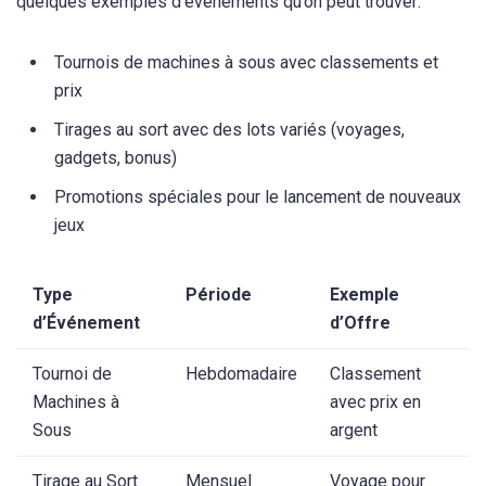
quelques exemples d’événements qu’on peut trouver:
Tournois de machines à sous avec classements et
prix
Tirages au sort avec des lots variés (voyages,
gadgets, bonus)
Promotions spéciales pour le lancement de nouveaux
jeux
Type
Période
Exemple
d’Événement
d’Offre
Tournoi de
Hebdomadaire
Classement
Machines à
avec prix en
Sous
argent
Tirage au Sort
Mensuel
Voyage pour