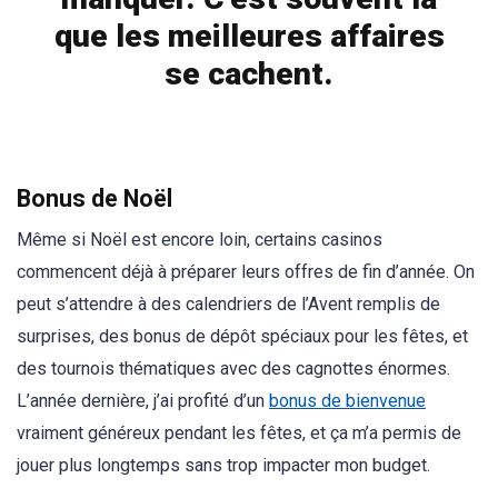
que les meilleures affaires
se cachent.
Bonus de Noël
Même si Noël est encore loin, certains casinos
commencent déjà à préparer leurs offres de fin d’année. On
peut s’attendre à des calendriers de l’Avent remplis de
surprises, des bonus de dépôt spéciaux pour les fêtes, et
des tournois thématiques avec des cagnottes énormes.
L’année dernière, j’ai profité d’un
bonus de bienvenue
vraiment généreux pendant les fêtes, et ça m’a permis de
jouer plus longtemps sans trop impacter mon budget.