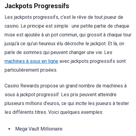
Jackpots Progressifs
Les jackpots progressifs, c’est le rêve de tout joueur de
casino. Le principe est simple : une petite partie de chaque
mise est ajoutée à un pot commun, qui grossit à chaque tour
jusqu’à ce qu’un heureux élu décroche le jackpot. Et là, on
parle de sommes qui peuvent changer une vie. Les
machines à sous en ligne
avec jackpots progressifs sont
particulièrement prisées.
Casino Rewards propose un grand nombre de machines à
sous à jackpot progressif. Les prix peuvent atteindre
plusieurs millions d’euros, ce qui incite les joueurs à tester
les différents titres. Voici quelques exemples:
Mega Vault Millionaire