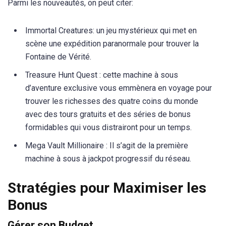
Parmi les nouveautés, on peut citer:
Immortal Creatures: un jeu mystérieux qui met en
scène une expédition paranormale pour trouver la
Fontaine de Vérité.
Treasure Hunt Quest : cette machine à sous
d’aventure exclusive vous emmènera en voyage pour
trouver les richesses des quatre coins du monde
avec des tours gratuits et des séries de bonus
formidables qui vous distrairont pour un temps.
Mega Vault Millionaire : Il s’agit de la première
machine à sous à jackpot progressif du réseau.
Stratégies pour Maximiser les
Bonus
Gérer son Budget