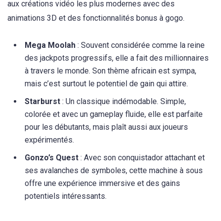
aux créations vidéo les plus modernes avec des
animations 3D et des fonctionnalités bonus à gogo.
Mega Moolah
: Souvent considérée comme la reine
des jackpots progressifs, elle a fait des millionnaires
à travers le monde. Son thème africain est sympa,
mais c’est surtout le potentiel de gain qui attire.
Starburst
: Un classique indémodable. Simple,
colorée et avec un gameplay fluide, elle est parfaite
pour les débutants, mais plaît aussi aux joueurs
expérimentés.
Gonzo’s Quest
: Avec son conquistador attachant et
ses avalanches de symboles, cette machine à sous
offre une expérience immersive et des gains
potentiels intéressants.