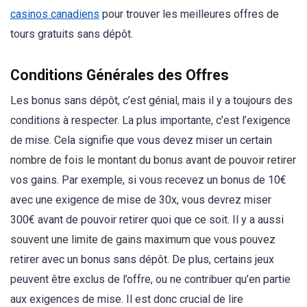
casinos canadiens
pour trouver les meilleures offres de
tours gratuits sans dépôt.
Conditions Générales des Offres
Les bonus sans dépôt, c’est génial, mais il y a toujours des
conditions à respecter. La plus importante, c’est l’exigence
de mise. Cela signifie que vous devez miser un certain
nombre de fois le montant du bonus avant de pouvoir retirer
vos gains. Par exemple, si vous recevez un bonus de 10€
avec une exigence de mise de 30x, vous devrez miser
300€ avant de pouvoir retirer quoi que ce soit. Il y a aussi
souvent une limite de gains maximum que vous pouvez
retirer avec un bonus sans dépôt. De plus, certains jeux
peuvent être exclus de l’offre, ou ne contribuer qu’en partie
aux exigences de mise. Il est donc crucial de lire