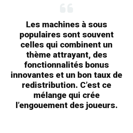
Les machines à sous
populaires sont souvent
celles qui combinent un
thème attrayant, des
fonctionnalités bonus
innovantes et un bon taux de
redistribution. C’est ce
mélange qui crée
l’engouement des joueurs.