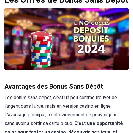
Avantages des Bonus Sans Dépôt
Les bonus sans dépôt, c’est un peu comme trouver de
l’argent dans la rue, mais en version casino en ligne.
L’avantage principal, c’est évidemment de pouvoir jouer
sans avoir à sortir sa carte bleue.
C’est une opportunité
en or pour tester un casino, découvrir ses jeux, et