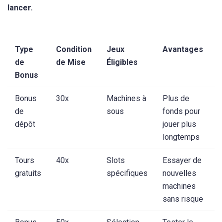
lancer.
Type
Condition
Jeux
Avantages
de
de Mise
Éligibles
Bonus
Bonus
30x
Machines à
Plus de
de
sous
fonds pour
dépôt
jouer plus
longtemps
Tours
40x
Slots
Essayer de
gratuits
spécifiques
nouvelles
machines
sans risque