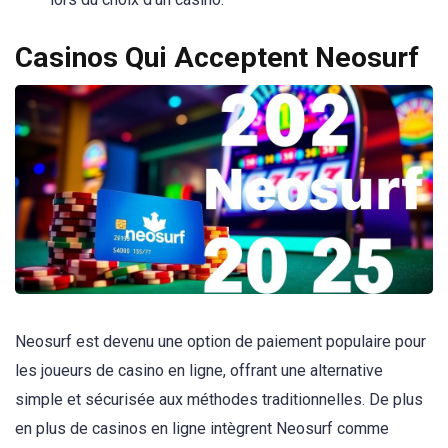
Casinos Qui Acceptent Neosurf
Neosurf est devenu une option de paiement populaire pour
les joueurs de casino en ligne, offrant une alternative
simple et sécurisée aux méthodes traditionnelles. De plus
en plus de casinos en ligne intègrent Neosurf comme