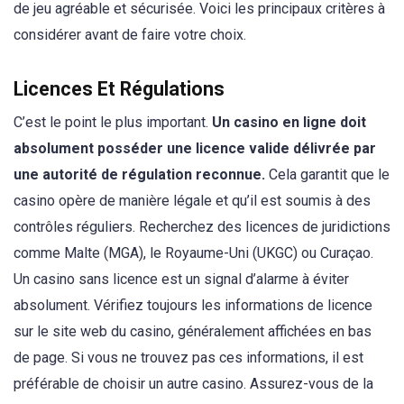
de jeu agréable et sécurisée. Voici les principaux critères à
considérer avant de faire votre choix.
Licences Et Régulations
C’est le point le plus important.
Un casino en ligne doit
absolument posséder une licence valide délivrée par
une autorité de régulation reconnue.
Cela garantit que le
casino opère de manière légale et qu’il est soumis à des
contrôles réguliers. Recherchez des licences de juridictions
comme Malte (MGA), le Royaume-Uni (UKGC) ou Curaçao.
Un casino sans licence est un signal d’alarme à éviter
absolument. Vérifiez toujours les informations de licence
sur le site web du casino, généralement affichées en bas
de page. Si vous ne trouvez pas ces informations, il est
préférable de choisir un autre casino. Assurez-vous de la