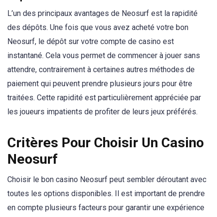
L’un des principaux avantages de Neosurf est la rapidité
des dépôts. Une fois que vous avez acheté votre bon
Neosurf, le dépôt sur votre compte de casino est
instantané. Cela vous permet de commencer à jouer sans
attendre, contrairement à certaines autres méthodes de
paiement qui peuvent prendre plusieurs jours pour être
traitées. Cette rapidité est particulièrement appréciée par
les joueurs impatients de profiter de leurs jeux préférés.
Critères Pour Choisir Un Casino
Neosurf
Choisir le bon casino Neosurf peut sembler déroutant avec
toutes les options disponibles. Il est important de prendre
en compte plusieurs facteurs pour garantir une expérience