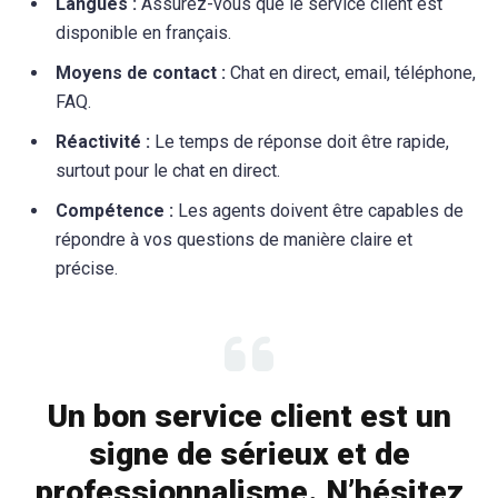
Langues :
Assurez-vous que le service client est
disponible en français.
Moyens de contact :
Chat en direct, email, téléphone,
FAQ.
Réactivité :
Le temps de réponse doit être rapide,
surtout pour le chat en direct.
Compétence :
Les agents doivent être capables de
répondre à vos questions de manière claire et
précise.
Un bon service client est un
signe de sérieux et de
professionnalisme. N’hésitez