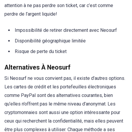
attention à ne pas perdre son ticket, car c’est comme
perdre de l’argent liquide!
Impossibilité de retirer directement avec Neosurf
Disponibilité géographique limitée
Risque de perte du ticket
Alternatives À Neosurf
Si Neosurf ne vous convient pas, il existe d’autres options.
Les cartes de crédit et les portefeuilles électroniques
comme PayPal sont des alternatives courantes, bien
qu’elles n’offrent pas le même niveau d’anonymat. Les
cryptomonnaies sont aussi une option intéressante pour
ceux qui recherchent la confidentialité, mais elles peuvent
être plus complexes à utiliser. Chaque méthode a ses