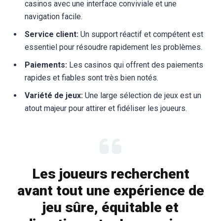
casinos avec une interface conviviale et une
navigation facile.
Service client:
Un support réactif et compétent est
essentiel pour résoudre rapidement les problèmes.
Paiements:
Les casinos qui offrent des paiements
rapides et fiables sont très bien notés.
Variété de jeux:
Une large sélection de jeux est un
atout majeur pour attirer et fidéliser les joueurs.
Les joueurs recherchent
avant tout une expérience de
jeu sûre, équitable et