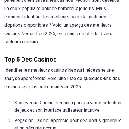
paiement alternatives, les casinos Neosurf sont devenus
un choix populaire pour de nombreux joueurs. Mais
comment identifier les meilleurs parmi la multitude
d’options disponibles ? Voici un aperçu des meilleurs
casinos Neosurf en 2025, en tenant compte de divers
facteurs cruciaux.
Top 5 Des Casinos
Identifier les meilleurs casinos Neosurf nécessite une
analyse approfondie. Voici une liste de quelques-uns des
casinos les plus performants en 2025 :
Stonevegas Casino: Reconnu pour sa vaste sélection
de jeux et son interface utilisateur intuitive.
Vegasino Casino: Apprécié pour ses bonus généreux
et sa sécurité accrue.