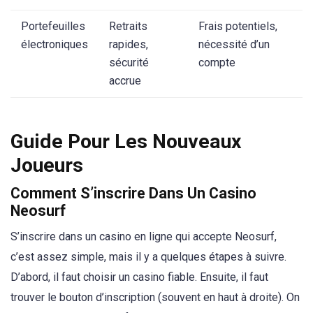
Portefeuilles
Retraits
Frais potentiels,
électroniques
rapides,
nécessité d’un
sécurité
compte
accrue
Guide Pour Les Nouveaux
Joueurs
Comment S’inscrire Dans Un Casino
Neosurf
S’inscrire dans un casino en ligne qui accepte Neosurf,
c’est assez simple, mais il y a quelques étapes à suivre.
D’abord, il faut choisir un casino fiable. Ensuite, il faut
trouver le bouton d’inscription (souvent en haut à droite). On