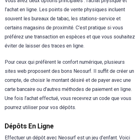
Vous avez deux options principales : l’achat physique et
l’achat en ligne. Les points de vente physiques incluent
souvent les bureaux de tabac, les stations-service et
certains magasins de proximité. C’est pratique si vous
préférez une transaction en espèces et que vous souhaitez
éviter de laisser des traces en ligne.
Pour ceux qui préfèrent le confort numérique, plusieurs
sites web proposent des bons Neosurf. Il suffit de créer un
compte, de choisir le montant désiré et de payer avec une
carte bancaire ou d’autres méthodes de paiement en ligne.
Une fois l’achat effectué, vous recevrez un code que vous
pourrez utiliser pour vos dépôts.
Dépôts En Ligne
Effectuer un dépôt avec Neosurf est un jeu d’enfant. Voici