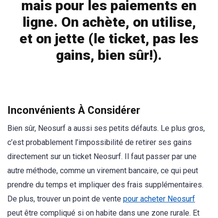
mais pour les paiements en
ligne. On achète, on utilise,
et on jette (le ticket, pas les
gains, bien sûr!).
Inconvénients À Considérer
Bien sûr, Neosurf a aussi ses petits défauts. Le plus gros,
c’est probablement l’impossibilité de retirer ses gains
directement sur un ticket Neosurf. Il faut passer par une
autre méthode, comme un virement bancaire, ce qui peut
prendre du temps et impliquer des frais supplémentaires.
De plus, trouver un point de vente
pour acheter Neosurf
peut être compliqué si on habite dans une zone rurale. Et