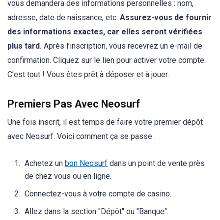
vous demandera des informations personnelles : nom,
adresse, date de naissance, etc.
Assurez-vous de fournir
des informations exactes, car elles seront vérifiées
plus tard.
Après l’inscription, vous recevrez un e-mail de
confirmation. Cliquez sur le lien pour activer votre compte.
C’est tout ! Vous êtes prêt à déposer et à jouer.
Premiers Pas Avec Neosurf
Une fois inscrit, il est temps de faire votre premier dépôt
avec Neosurf. Voici comment ça se passe :
Achetez un
bon Neosurf
dans un point de vente près
de chez vous ou en ligne.
Connectez-vous à votre compte de casino.
Allez dans la section "Dépôt" ou "Banque".