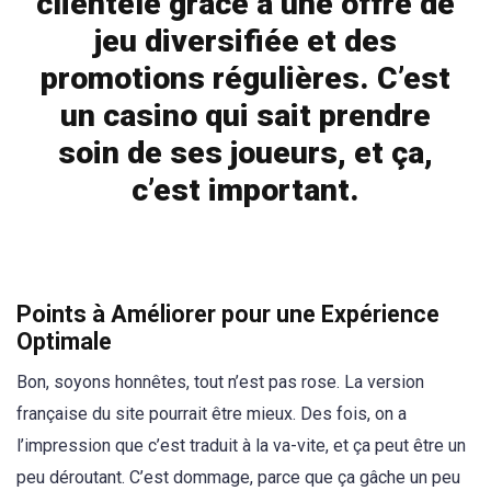
clientèle grâce à une offre de
jeu diversifiée et des
promotions régulières. C’est
un casino qui sait prendre
soin de ses joueurs, et ça,
c’est important.
Points à Améliorer pour une Expérience
Optimale
Bon, soyons honnêtes, tout n’est pas rose. La version
française du site pourrait être mieux. Des fois, on a
l’impression que c’est traduit à la va-vite, et ça peut être un
peu déroutant. C’est dommage, parce que ça gâche un peu