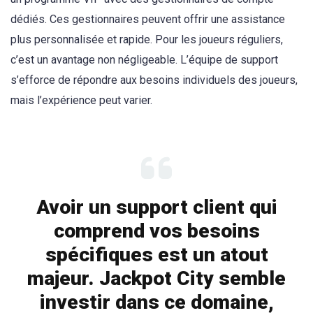
dédiés. Ces gestionnaires peuvent offrir une assistance
plus personnalisée et rapide. Pour les joueurs réguliers,
c’est un avantage non négligeable. L’équipe de support
s’efforce de répondre aux besoins individuels des joueurs,
mais l’expérience peut varier.
Avoir un support client qui
comprend vos besoins
spécifiques est un atout
majeur. Jackpot City semble
investir dans ce domaine,