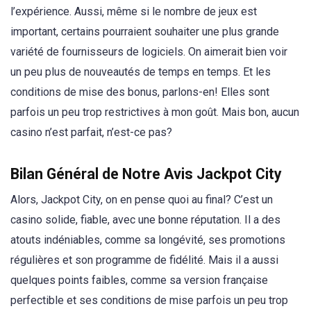
l’expérience. Aussi, même si le nombre de jeux est
important, certains pourraient souhaiter une plus grande
variété de fournisseurs de logiciels. On aimerait bien voir
un peu plus de nouveautés de temps en temps. Et les
conditions de mise des bonus, parlons-en! Elles sont
parfois un peu trop restrictives à mon goût. Mais bon, aucun
casino n’est parfait, n’est-ce pas?
Bilan Général de Notre Avis Jackpot City
Alors, Jackpot City, on en pense quoi au final? C’est un
casino solide, fiable, avec une bonne réputation. Il a des
atouts indéniables, comme sa longévité, ses promotions
régulières et son programme de fidélité. Mais il a aussi
quelques points faibles, comme sa version française
perfectible et ses conditions de mise parfois un peu trop