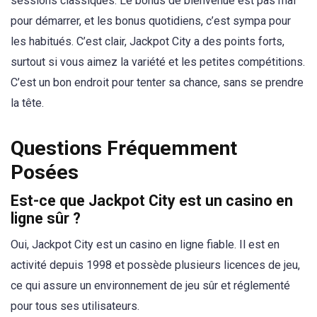
sessions classiques. Le bonus de bienvenue est pas mal
pour démarrer, et les bonus quotidiens, c’est sympa pour
les habitués. C’est clair, Jackpot City a des points forts,
surtout si vous aimez la variété et les petites compétitions.
C’est un bon endroit pour tenter sa chance, sans se prendre
la tête.
Questions Fréquemment
Posées
Est-ce que Jackpot City est un casino en
ligne sûr ?
Oui, Jackpot City est un casino en ligne fiable. Il est en
activité depuis 1998 et possède plusieurs licences de jeu,
ce qui assure un environnement de jeu sûr et réglementé
pour tous ses utilisateurs.