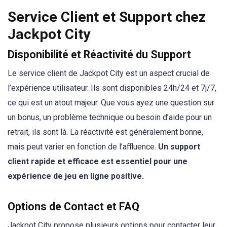
Service Client et Support chez
Jackpot City
Disponibilité et Réactivité du Support
Le service client de Jackpot City est un aspect crucial de
l’expérience utilisateur. Ils sont disponibles 24h/24 et 7j/7,
ce qui est un atout majeur. Que vous ayez une question sur
un bonus, un problème technique ou besoin d’aide pour un
retrait, ils sont là. La réactivité est généralement bonne,
mais peut varier en fonction de l’affluence.
Un support
client rapide et efficace est essentiel pour une
expérience de jeu en ligne positive.
Options de Contact et FAQ
Jackpot City propose plusieurs options pour contacter leur