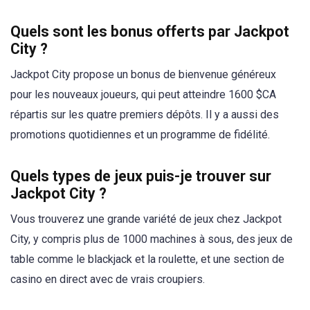
Quels sont les bonus offerts par Jackpot
City ?
Jackpot City propose un bonus de bienvenue généreux
pour les nouveaux joueurs, qui peut atteindre 1600 $CA
répartis sur les quatre premiers dépôts. Il y a aussi des
promotions quotidiennes et un programme de fidélité.
Quels types de jeux puis-je trouver sur
Jackpot City ?
Vous trouverez une grande variété de jeux chez Jackpot
City, y compris plus de 1000 machines à sous, des jeux de
table comme le blackjack et la roulette, et une section de
casino en direct avec de vrais croupiers.