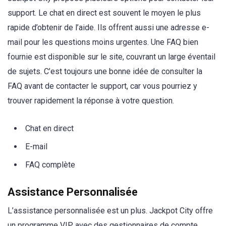
support. Le chat en direct est souvent le moyen le plus
rapide d’obtenir de l’aide. Ils offrent aussi une adresse e-
mail pour les questions moins urgentes. Une FAQ bien
fournie est disponible sur le site, couvrant un large éventail
de sujets. C’est toujours une bonne idée de consulter la
FAQ avant de contacter le support, car vous pourriez y
trouver rapidement la réponse à votre question.
Chat en direct
E-mail
FAQ complète
Assistance Personnalisée
L’assistance personnalisée est un plus. Jackpot City offre
un programme VIP avec des gestionnaires de compte