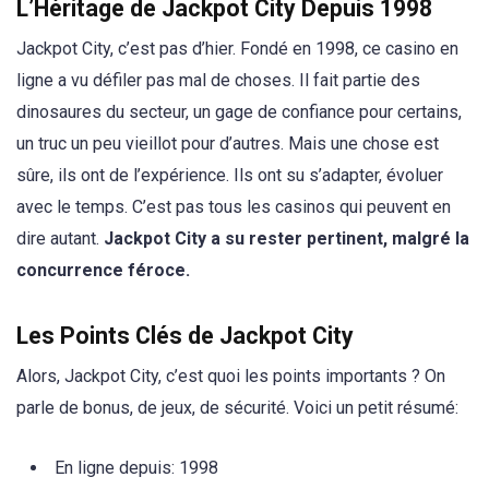
L’Héritage de Jackpot City Depuis 1998
Jackpot City, c’est pas d’hier. Fondé en 1998, ce casino en
ligne a vu défiler pas mal de choses. Il fait partie des
dinosaures du secteur, un gage de confiance pour certains,
un truc un peu vieillot pour d’autres. Mais une chose est
sûre, ils ont de l’expérience. Ils ont su s’adapter, évoluer
avec le temps. C’est pas tous les casinos qui peuvent en
dire autant.
Jackpot City a su rester pertinent, malgré la
concurrence féroce.
Les Points Clés de Jackpot City
Alors, Jackpot City, c’est quoi les points importants ? On
parle de bonus, de jeux, de sécurité. Voici un petit résumé:
En ligne depuis: 1998