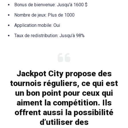
Bonus de bienvenue: Jusqu’à 1600 $
Nombre de jeux: Plus de 1000
Application mobile: Oui
Taux de redistribution: Jusqu’à 98%
Jackpot City propose des
tournois réguliers, ce qui est
un bon point pour ceux qui
aiment la compétition. Ils
offrent aussi la possibilité
d’utiliser des