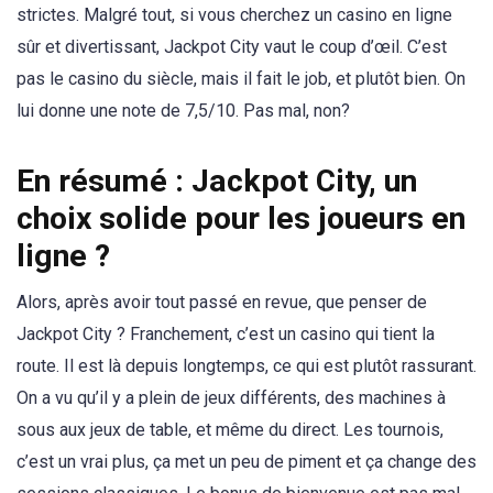
strictes. Malgré tout, si vous cherchez un casino en ligne
sûr et divertissant, Jackpot City vaut le coup d’œil. C’est
pas le casino du siècle, mais il fait le job, et plutôt bien. On
lui donne une note de 7,5/10. Pas mal, non?
En résumé : Jackpot City, un
choix solide pour les joueurs en
ligne ?
Alors, après avoir tout passé en revue, que penser de
Jackpot City ? Franchement, c’est un casino qui tient la
route. Il est là depuis longtemps, ce qui est plutôt rassurant.
On a vu qu’il y a plein de jeux différents, des machines à
sous aux jeux de table, et même du direct. Les tournois,
c’est un vrai plus, ça met un peu de piment et ça change des