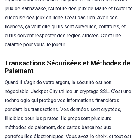
jeux de Kahnawake, l’Autorité des jeux de Malte et l’Autorité
suédoise des jeux en ligne. C’est pas rien. Avoir ces
licences, ça veut dire qu’ils sont surveillés, contrôlés, et
qu’ils doivent respecter des règles strictes. C’est une
garantie pour vous, le joueur.
Transactions Sécurisées et Méthodes de
Paiement
Quand il s’agit de votre argent, la sécurité est non
négociable. Jackpot City utilise un cryptage SSL. C’est une
technologie qui protège vos informations financières
pendant les transactions. Vos données sont cryptées,
illisibles pour les pirates. Ils proposent plusieurs
méthodes de paiement, des cartes bancaires aux
portefeuilles électroniques. Vous avez le choix, et tout est