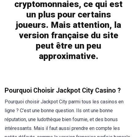
cryptomonnaies, ce qui est
un plus pour certains
joueurs. Mais attention, la
version française du site
peut être un peu
approximative.
Pourquoi Choisir Jackpot City Casino ?
Pourquoi choisir Jackpot City parmi tous les casinos en
ligne ? C’est une bonne question. Ils ont une bonne
réputation, une ludothèque bien fournie, et des bonus
intéressants. Mais il faut aussi prendre en compte les