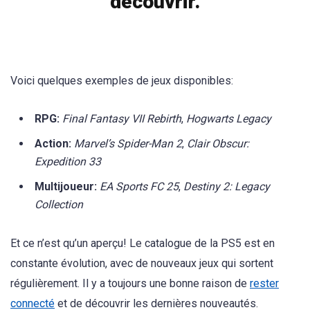
découvrir.
Voici quelques exemples de jeux disponibles:
RPG:
Final Fantasy VII Rebirth
,
Hogwarts Legacy
Action:
Marvel’s Spider-Man 2
,
Clair Obscur:
Expedition 33
Multijoueur:
EA Sports FC 25
,
Destiny 2: Legacy
Collection
Et ce n’est qu’un aperçu! Le catalogue de la PS5 est en
constante évolution, avec de nouveaux jeux qui sortent
régulièrement. Il y a toujours une bonne raison de
rester
connecté
et de découvrir les dernières nouveautés.