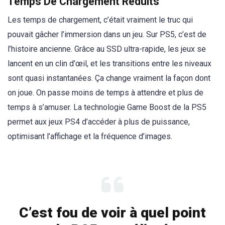
Temps De Chargement Réduits
Les temps de chargement, c’était vraiment le truc qui
pouvait gâcher l’immersion dans un jeu. Sur PS5, c’est de
l’histoire ancienne. Grâce au SSD ultra-rapide, les jeux se
lancent en un clin d’œil, et les transitions entre les niveaux
sont quasi instantanées. Ça change vraiment la façon dont
on joue. On passe moins de temps à attendre et plus de
temps à s’amuser. La technologie Game Boost de la PS5
permet aux jeux PS4 d’accéder à plus de puissance,
optimisant l’affichage et la fréquence d’images.
C’est fou de voir à quel point