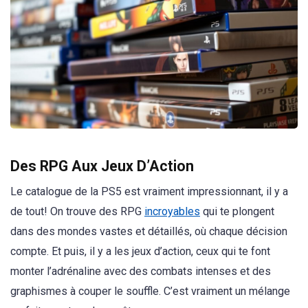
Des RPG Aux Jeux D’Action
Le catalogue de la PS5 est vraiment impressionnant, il y a
de tout! On trouve des RPG
incroyables
qui te plongent
dans des mondes vastes et détaillés, où chaque décision
compte. Et puis, il y a les jeux d’action, ceux qui te font
monter l’adrénaline avec des combats intenses et des
graphismes à couper le souffle. C’est vraiment un mélange