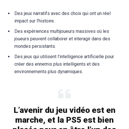
Des jeux narratifs avec des choix qui ont un réel
impact sur l’histoire.
Des expériences multijoueurs massives où les
joueurs peuvent collaborer et interagir dans des
mondes persistants.
Des jeux qui utilisent l’intelligence artificielle pour
créer des ennemis plus intelligents et des
environnements plus dynamiques.
L’avenir du jeu vidéo est en
marche, et la PS5 est bien