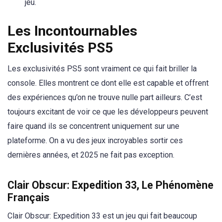
jeu.
Les Incontournables
Exclusivités PS5
Les exclusivités PS5 sont vraiment ce qui fait briller la
console. Elles montrent ce dont elle est capable et offrent
des expériences qu’on ne trouve nulle part ailleurs. C’est
toujours excitant de voir ce que les développeurs peuvent
faire quand ils se concentrent uniquement sur une
plateforme. On a vu des jeux incroyables sortir ces
dernières années, et 2025 ne fait pas exception.
Clair Obscur: Expedition 33, Le Phénomène
Français
Clair Obscur: Expedition 33 est un jeu qui fait beaucoup