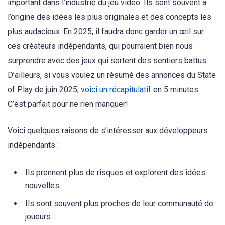
important dans l’industrie du jeu vidéo. Ils sont souvent à
l’origine des idées les plus originales et des concepts les
plus audacieux. En 2025, il faudra donc garder un œil sur
ces créateurs indépendants, qui pourraient bien nous
surprendre avec des jeux qui sortent des sentiers battus.
D’ailleurs, si vous voulez un résumé des annonces du State
of Play de juin 2025,
voici un récapitulatif
en 5 minutes.
C’est parfait pour ne rien manquer!
Voici quelques raisons de s’intéresser aux développeurs
indépendants :
Ils prennent plus de risques et explorent des idées
nouvelles.
Ils sont souvent plus proches de leur communauté de
joueurs.