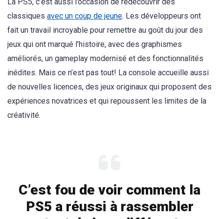
La PS5, c’est aussi l’occasion de redécouvrir des
classiques
avec un coup de jeune
. Les développeurs ont
fait un travail incroyable pour remettre au goût du jour des
jeux qui ont marqué l’histoire, avec des graphismes
améliorés, un gameplay modernisé et des fonctionnalités
inédites. Mais ce n’est pas tout! La console accueille aussi
de nouvelles licences, des jeux originaux qui proposent des
expériences novatrices et qui repoussent les limites de la
créativité.
C’est fou de voir comment la
PS5 a réussi à rassembler