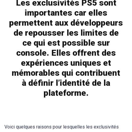
Les exclusivités PS5 sont
importantes car elles
permettent aux développeurs
de repousser les limites de
ce qui est possible sur
console. Elles offrent des
expériences uniques et
mémorables qui contribuent
à définir l’identité de la
plateforme.
Voici quelques raisons pour lesquelles les exclusivités