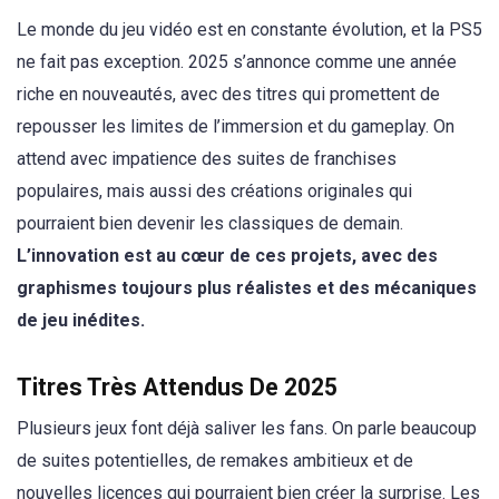
Le monde du jeu vidéo est en constante évolution, et la PS5
ne fait pas exception. 2025 s’annonce comme une année
riche en nouveautés, avec des titres qui promettent de
repousser les limites de l’immersion et du gameplay. On
attend avec impatience des suites de franchises
populaires, mais aussi des créations originales qui
pourraient bien devenir les classiques de demain.
L’innovation est au cœur de ces projets, avec des
graphismes toujours plus réalistes et des mécaniques
de jeu inédites.
Titres Très Attendus De 2025
Plusieurs jeux font déjà saliver les fans. On parle beaucoup
de suites potentielles, de remakes ambitieux et de
nouvelles licences qui pourraient bien créer la surprise. Les