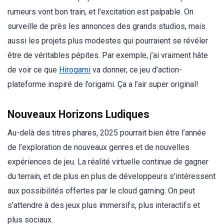
rumeurs vont bon train, et l’excitation est palpable. On
surveille de près les annonces des grands studios, mais
aussi les projets plus modestes qui pourraient se révéler
être de véritables pépites. Par exemple, j’ai vraiment hâte
de voir ce que
Hirogami
va donner, ce jeu d’action-
plateforme inspiré de l’origami. Ça a l’air super original!
Nouveaux Horizons Ludiques
Au-delà des titres phares, 2025 pourrait bien être l’année
de l’exploration de nouveaux genres et de nouvelles
expériences de jeu. La réalité virtuelle continue de gagner
du terrain, et de plus en plus de développeurs s’intéressent
aux possibilités offertes par le cloud gaming. On peut
s’attendre à des jeux plus immersifs, plus interactifs et
plus sociaux.