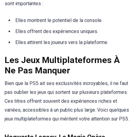
sont importantes :
Elles montrent le potentiel de la console.
Elles offrent des expériences uniques.
Elles attirent les joueurs vers la plateforme.
Les Jeux Multiplateformes À
Ne Pas Manquer
Bien que la PS5 ait ses exclusivités incroyables, il ne faut
pas oublier les jeux qui sortent sur plusieurs plateformes.
Ces titres offrent souvent des expériences riches et
variées, accessibles à un public plus large. Voici quelques
jeux multiplateformes qui méritent votre attention sur PS5.