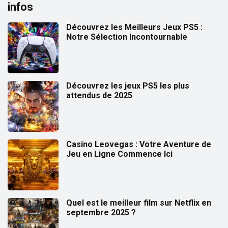
infos
Découvrez les Meilleurs Jeux PS5 :
Notre Sélection Incontournable
Découvrez les jeux PS5 les plus
attendus de 2025
Casino Leovegas : Votre Aventure de
Jeu en Ligne Commence Ici
Quel est le meilleur film sur Netflix en
septembre 2025 ?