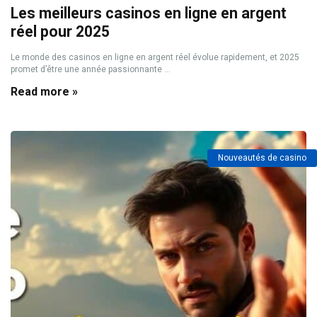
Les meilleurs casinos en ligne en argent
réel pour 2025
Le monde des casinos en ligne en argent réel évolue rapidement, et 2025
promet d’être une année passionnante ...
Read more »
Nouveautés de casino