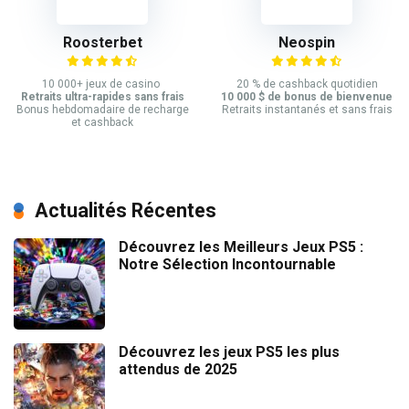
Roosterbet
Neospin
10 000+ jeux de casino
20 % de cashback quotidien
Retraits ultra-rapides sans frais
10 000 $ de bonus de bienvenue
Bonus hebdomadaire de recharge
Retraits instantanés et sans frais
et cashback
Actualités Récentes
Découvrez les Meilleurs Jeux PS5 :
Notre Sélection Incontournable
Découvrez les jeux PS5 les plus
attendus de 2025