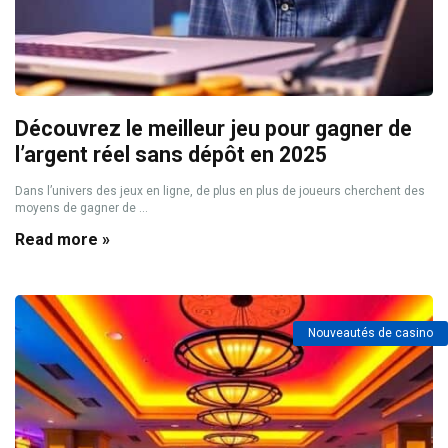
Découvrez le meilleur jeu pour gagner de
l’argent réel sans dépôt en 2025
Dans l’univers des jeux en ligne, de plus en plus de joueurs cherchent des
moyens de gagner de ...
Read more »
Nouveautés de casino