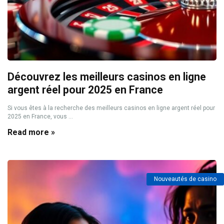
Découvrez les meilleurs casinos en ligne
argent réel pour 2025 en France
Si vous êtes à la recherche des meilleurs casinos en ligne argent réel pour
2025 en France, vous ...
Read more »
Nouveautés de casino